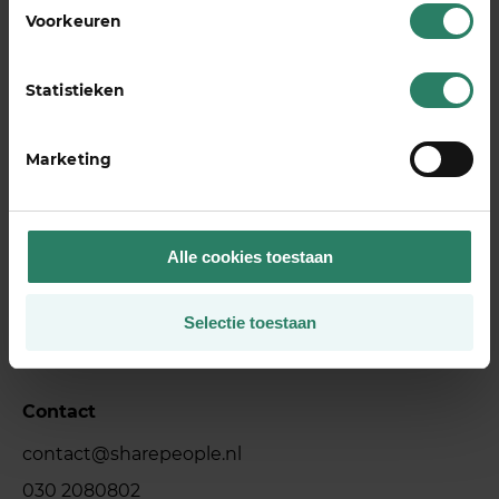
Voorkeuren
Statistieken
Marketing
Adres
Alle cookies toestaan
SharePeople
Vondellaan 34
Selectie toestaan
3521 GH Utrecht
Contact
contact@sharepeople.nl
030 2080802