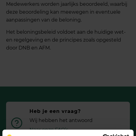
Medewerkers worden jaarlijks beoordeeld, waarbij
deze beoordeling kan meewegen in eventuele
aanpassingen van de beloning.
Het beloningsbeleid voldoet aan de huidige wet-
en regelgeving en de principes zoals opgesteld
door DNB en AFM.
Heb je een vraag?
Wij hebben het antwoord
Naar onze FAQ’s