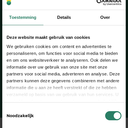
Toch even bellen?
Toestemming
Details
Over
We denken graag met je mee: ma. tot
vr. 11:00 tot 16:00
Deze website maakt gebruik van cookies
030 2080802
We gebruiken cookies om content en advertenties te
personaliseren, om functies voor social media te bieden
en om ons websiteverkeer te analyseren. Ook delen we
In ons team werken?
informatie over uw gebruik van onze site met onze
Zo min mogelijk gedoe voor ­zzp’ers,
partners voor social media, adverteren en analyse. Deze
daar gaan we voor.
partners kunnen deze gegevens combineren met andere
informatie die u aan ze heeft verstrekt of die ze hebben
Naar onze vacatures
verzameld op basis van uw gebruik van hun services. U
gaat akkoord met onze cookies als u onze website blijft
gebruiken
Toestemmingsselectie
Noodzakelijk