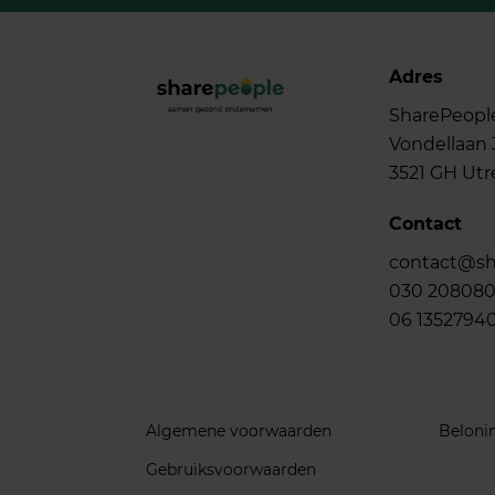
Adres
SharePeopl
Vondellaan 
3521 GH Utr
Contact
contact@sh
030 20808
06 1352794
Algemene voorwaarden
Beloni
Gebruiksvoorwaarden