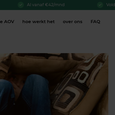
Al vanaf €42/mnd
Vol
je AOV
hoe werkt het
over ons
FAQ