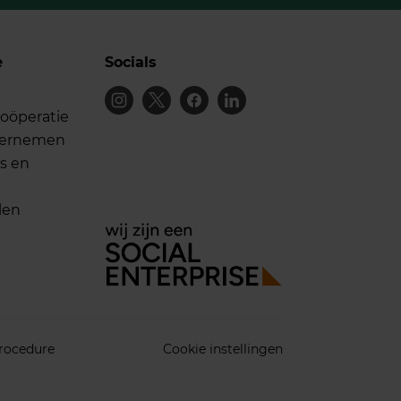
e
Socials
oöperatie
dernemen
s en
len
rocedure
Cookie instellingen