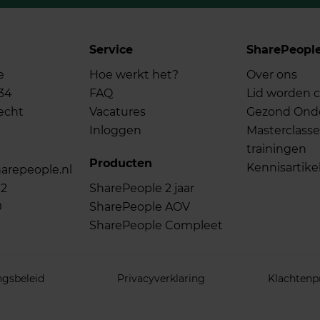
Service
SharePeopl
e
Hoe werkt het?
Over ons
34
FAQ
Lid worden c
echt
Vacatures
Gezond On
Inloggen
Masterclasse
trainingen
Producten
Kennisartike
arepeople.nl
02
SharePeople 2 jaar
0
SharePeople AOV
SharePeople Compleet
ngsbeleid
Privacyverklaring
Klachtenp