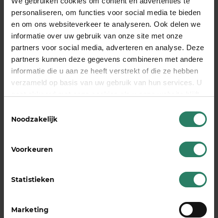
We gebruiken cookies om content en advertenties te
Toen hij in 2022 werd getroffen door corona, werd
personaliseren, om functies voor social media te bieden
hij zo ziek dat hij langdurig uit de running raakte.
en om ons websiteverkeer te analyseren. Ook delen we
[…]
informatie over uw gebruik van onze site met onze
partners voor social media, adverteren en analyse. Deze
partners kunnen deze gegevens combineren met andere
9 veranderingen na Prinsjesdag 2024 die
informatie die u aan ze heeft verstrekt of die ze hebben
je als zzp’er moet kennen
verzameld op basis van uw gebruik van hun services. U
18 september 2024
gaat akkoord met onze cookies als u onze website blijft
gebruiken
Toestemmingsselectie
Afgelopen dinsdag was het weer tijd voor de dag
Noodzakelijk
van de Kamerleden met opvallende hoeden:
Prinsjesdag! Koning Willem-Alexander praatte
Voorkeuren
heel Nederland bij over de nieuwe
kabinetsplannen voor 2025. Denk aan de btw-
verhoging voor de cultuursector en de nieuwe
Statistieken
belastingtarieven. Wat verandert er precies voor
jou als zzp’er? Wij hebben alle belangrijke
Marketing
veranderingen na Prinsjesdag 2024 […]