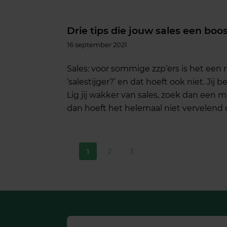
Drie tips die jouw sales een boo
16 september 2021
Sales: voor sommige zzp’ers is het een 
‘salestijger?’ en dat hoeft ook niet. Ji
Lig jij wakker van sales, zoek dan een m
dan hoeft het helemaal niet vervelend of
2
3
1