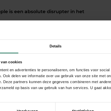
le is een absolute disrupter in het
iedeskundige op het gebied van purposeful
j definieert ‘purpose’ veel ruimer dan simpelweg
Details
maken met bezieling. Het appelleert aan een
eert om betekenisvolle dingen te gaan doen waar je
 organization […]
 van cookies
ent en advertenties te personaliseren, om functies voor social
. Ook delen we informatie over uw gebruik van onze site met on
bij arbeidsongeschiktheid is echt
e. Deze partners kunnen deze gegevens combineren met andere i
r zorgen als ondernemer.’
erzameld op basis van uw gebruik van hun services. U gaat akk
n en ziek worden terwijl je geen