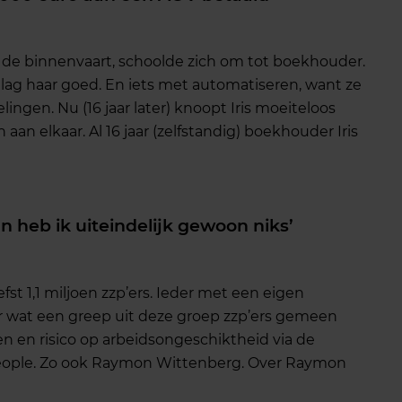
in de binnenvaart, schoolde zich om tot boekhouder.
t lag haar goed. En iets met automatiseren, want ze
ngen. Nu (16 jaar later) knoopt Iris moeiteloos
an elkaar. Al 16 jaar (zelfstandig) boekhouder Iris
an heb ik uiteindelijk gewoon niks’
fst 1,1 miljoen zzp’ers. Ieder met een eigen
ar wat een greep uit deze groep zzp’ers gemeen
oen en risico op arbeidsongeschiktheid via de
eople. Zo ook Raymon Wittenberg. Over Raymon