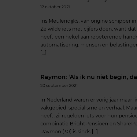
12 oktober 2021
Iris Meulendijks, van origine schipper 
Ze wilde iets met cijfers doen, want da
heeft een hekel aan repeterende handeli
automatisering, mensen en belastingen a
[…]
Raymon: ‘Als ik nu niet begin, d
20 september 2021
In Nederland waren er vorig jaar maar lie
vakgebied, specialisme en verhaal. Ma
heeft; zij regelden iets voor hun pensi
combinatie BrightPensioen en ShareP
Raymon (30) is sinds […]