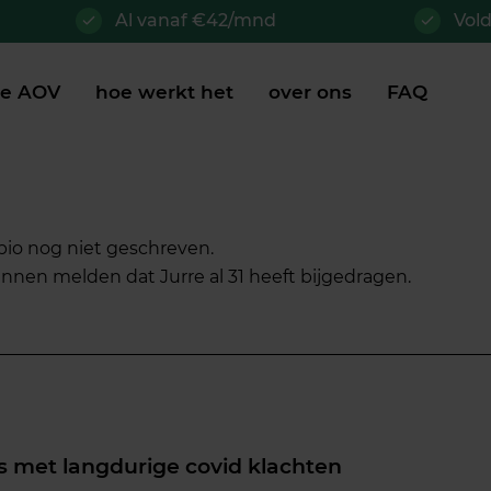
Al vanaf €42/mnd
Vol
je AOV
hoe werkt het
over ons
FAQ
 bio nog niet geschreven.
 kunnen melden dat
Jurre
al 31 heeft bijgedragen.
 met langdurige covid klachten