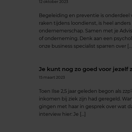
12 oktober 2023
Begeleiding en preventie is onderdeel
raken tijdens loondienst, is heel ander
ondernemerschap. Samen met je Adviseur
of onderneming. Denk aan een psycholo
onze business specialist sparren over […
Je kunt nog zo goed voor jezelf z
15 maart 2023
Toen Ilse 2,5 jaar geleden begon als zzp’
inkomen bij ziek zijn had geregeld. Wan
gingen met haar in gesprek over wat da
interview hier: Je […]