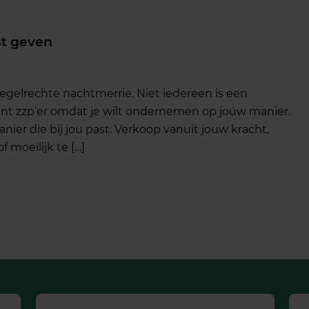
st geven
regelrechte nachtmerrie. Niet iedereen is een
j bent zzp’er omdat je wilt ondernemen op joúw manier.
anier die bij jou past. Verkoop vanuit jouw kracht,
 moeilijk te […]