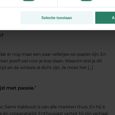
 ook ik ‘mindful’ te zijn. Maar dan zonder benen in
met een gewaad aan in lotushouding. Geen tijd (voor
te mediteren […]
Selectie toestaan
A
e?
dat er nog maar een paar velletjes wc-papier zijn. En
e kan jezelf wel voor je kop slaan. Waarom stel je dit
tijd als de winkels al dicht zijn. Je moet het […]
ijd met passie.’
 Samir Kabbouti is van alle markten thuis. En hij is
n coöperatielid. Enthousiast vertelt hij zijn verhaal: