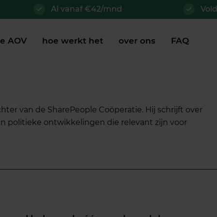
Al vanaf €42/mnd
Vol
je AOV
hoe werkt het
over ons
FAQ
ter van de SharePeople Coöperatie. Hij schrijft over
olitieke ontwikkelingen die relevant zijn voor