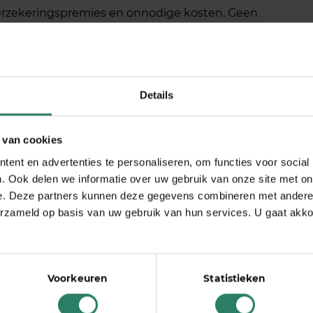
 verzekeringspremies en onnodige kosten. Geen
n de grote […]
d zzp’er
Details
 kans groot dat je daarnaast nog een baan hebt, je
 van cookies
oet je jezelf stellen als startende zzp’er die ook
ent en advertenties te personaliseren, om functies voor social
 baas? Lees allereerst je contract erop na: in
. Ook delen we informatie over uw gebruik van onze site met on
e. Deze partners kunnen deze gegevens combineren met andere i
erzameld op basis van uw gebruik van hun services. U gaat akk
Voorkeuren
Statistieken
n niets met yoga (omdat ik niets kan) en ben