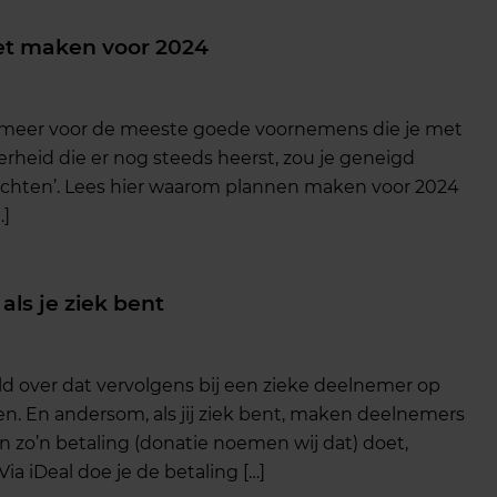
et maken voor 2024
e meer voor de meeste goede voornemens die je met
heid die er nog steeds heerst, zou je geneigd
achten’. Lees hier waarom plannen maken voor 2024
…]
 als je ziek bent
d over dat vervolgens bij een zieke deelnemer op
en. En andersom, als jij ziek bent, maken deelnemers
en zo’n betaling (donatie noemen wij dat) doet,
ia iDeal doe je de betaling […]