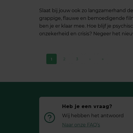
Slaat bij jouw ook zo langzamerhand d
grappige, flauwe en bemoedigende fil
ben je er klaar mee. Hoe blijf je psych
onzekerheid en crisis? Negeer het nieuws
2
3
›
»
1
Heb je een vraag?
Wij hebben het antwoord
Naar onze FAQ’s