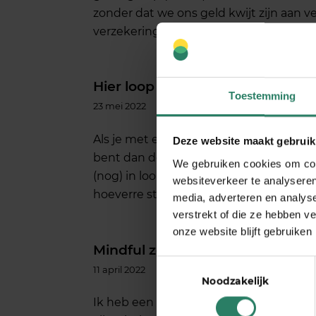
zonder dat we ons geld kwijt zijn aan
verzekering, maar crowdsurance. Eén va
Hier loop je tegenaan als deeltij
Toestemming
23 mei 2022
Als je met een eigen zaak begint, is de
Deze website maakt gebruik
bent dan deeltijd zzp’er. Welke vragen m
We gebruiken cookies om cont
(nog) in loondienst is? 1. Mag het van de
websiteverkeer te analyseren
hoeverre staat daar iets […]
media, adverteren en analys
verstrekt of die ze hebben v
onze website blijft gebruiken
Mindful zonder zweverigheid
Toestemmingsselectie
11 april 2022
Noodzakelijk
Ik heb een afkeer van zweverigheid, ka