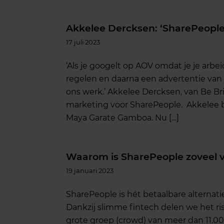
Akkelee Dercksen: ‘SharePeople 
17 juli 2023
‘Als je googelt op AOV omdat je je arbe
regelen en daarna een advertentie van Sh
ons werk.’ Akkelee Dercksen, van Be Bric
marketing voor SharePeople. Akkelee 
Maya Garate Gamboa. Nu […]
Waarom is SharePeople zoveel v
19 januari 2023
SharePeople is hét betaalbare alternat
Dankzij slimme fintech delen we het r
grote groep (crowd) van meer dan 11.00