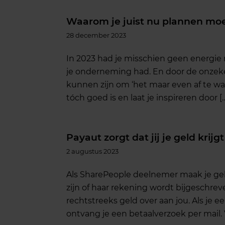
Waarom je juist nu plannen mo
28 december 2023
In 2023 had je misschien geen energi
je onderneming had. En door de onzeker
kunnen zijn om ‘het maar even af te w
tóch goed is en laat je inspireren door [
Payaut zorgt dat jij je geld krijgt
2 augustus 2023
Als SharePeople deelnemer maak je gel
zijn of haar rekening wordt bijgeschrev
rechtstreeks geld over aan jou. Als je e
ontvang je een betaalverzoek per mail. V