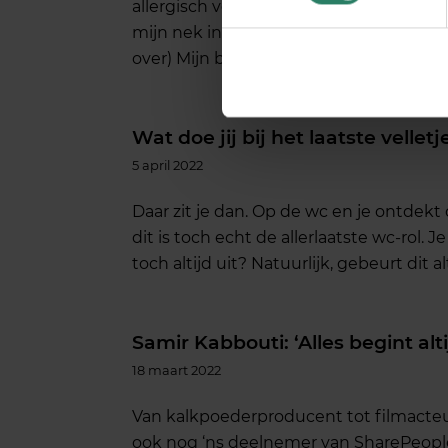
allergisch voor mediteren. Toch probeer
mijn nek in een bewierookte kamer of 
over) Mijn belangrijkste reden om niet 
Wat doe jij bij het laatste velletj
5 april 2022
Daar zit je dan. Op de wc en je ontdekt 
dit is toch echt de allerlaatste wc-rol. J
toch altijd uit? Natuurlijk, gebeurt dit al
Samir Kabbouti: ‘Alles begint alt
18 maart 2022
Van kalkpoederproducent tot filmacteur;
ook nog ‘ns deelnemer van SharePeople é