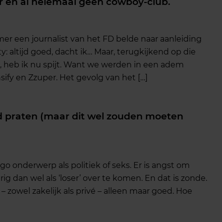
r en al helemaal géén cowboy-club.
omer een journalist van het FD belde naar aanleiding
: altijd goed, dacht ik… Maar, terugkijkend op die
, heb ik nu spijt. Want we werden in een adem
fy en Zzuper. Het gevolg van het […]
d praten (maar dit wel zouden moeten
go onderwerp als politiek of seks. Er is angst om
g dan wel als ‘loser’ over te komen. En dat is zonde.
– zowel zakelijk als privé – alleen maar goed. Hoe