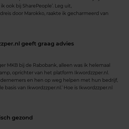
 ik ook bij SharePeople’. Leg uit,
dreis door Marokko, raakte ik gecharmeerd van
per.nl geeft graag advies
ger MKB bij de Rabobank, alleen was ik helemaal
mp, oprichter van het platform Ikwordzzper.nl.
ndernemers en hen op weg helpen met hun bedrijf,
e basis van Ikwordzzper.nl.’ Hoe is Ikwordzzper.nl
chisch gezond