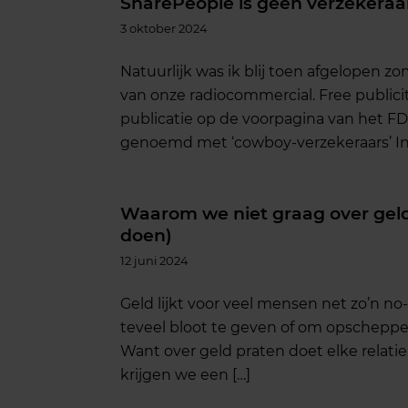
SharePeople is geen verzekeraa
3 oktober 2024
Natuurlijk was ik blij toen afgelopen z
van onze radiocommercial. Free publicity
publicatie op de voorpagina van het FD
genoemd met ‘cowboy-verzekeraars’ Insi
Waarom we niet graag over gel
doen)
12 juni 2024
Geld lijkt voor veel mensen net zo’n no-
teveel bloot te geven of om opschepperi
Want over geld praten doet elke relatie 
krijgen we een […]