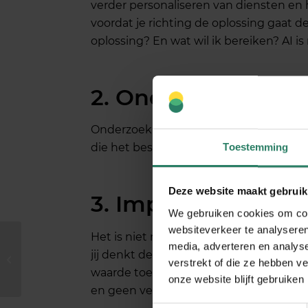
verder personaliseren van diensten en 
voordat je richting de oplossing gaat 
oplossing? En wat wil ik bereiken? AI i
2. Onderzoek AI-op
Onderzoek vervolgens de verschillende A
die het beste past bij jouw specifieke
Toestemming
Deze website maakt gebruik
3. Implementeer st
We gebruiken cookies om cont
websiteverkeer te analyseren
Het is niet nodig om alles tegelijk te doe
media, adverteren en analys
Dit was het nieuws
jij denkt de meeste winst te behalen e
verstrekt of die ze hebben v
zzp’er #24
waarde toevoegt ten opzichte van jouw 
onze website blijft gebruiken
en geen vervanging.