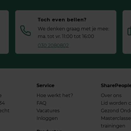
Toch even bellen?
We denken graag met je mee:
ma. tot vr. 11:00 tot 16:00
030 2080802
Service
SharePeopl
e
Hoe werkt het?
Over ons
34
FAQ
Lid worden c
echt
Vacatures
Gezond On
Inloggen
Masterclasse
trainingen