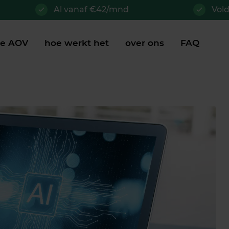
Al vanaf €42/mnd
Vol
je AOV
hoe werkt het
over ons
FAQ