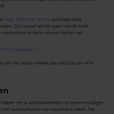
lf.
van
High Potential Factory
gevraagd deze
rgen. Zij is expert als het gaat over de inzet
ullie meenemen in deze nieuwe manier van
 hier terugkijken >
n zijn hier alvast enkele tips van Lizzy om AI te
sen
kan helpen om je werkzaamheden te vereenvoudigen
n het automatiseren van repetitieve taken, het