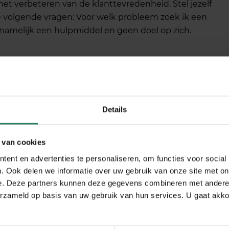
het verbeteren van de klanttevredenheid. Stel jezelf
de volgende vragen: Voor welk probleem zoek ik een
s namelijk een hulpmiddel en geen doel op zich.
lossingen
I-oplossingen die er zijn en kies de oplossing(en)
 behoeften en budget.
Details
 van cookies
ap-voor-stap
ent en advertenties te personaliseren, om functies voor social
. Ook delen we informatie over uw gebruik van onze site met on
n, sterker nog: ik raad je dit juist af. Begin met waar
e. Deze partners kunnen deze gegevens combineren met andere i
n breid dit stapsgewijs uit. Bedenk goed waar het
erzameld op basis van uw gebruik van hun services. U gaat akk
unieke menselijke talenten, Ai is een hulpmiddel