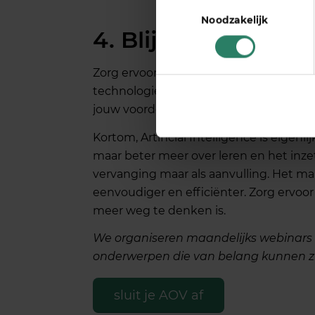
Toestemmingsselectie
Noodzakelijk
4. Blijf op de hoog
Zorg ervoor dat je
op de hoogte blijft v
technologie evolueert snel, en voor je 
jouw voordeel werken. Op deze manier h
Kortom, Artificial Intelligence is eigenl
maar beter meer over leren en het inzet
vervanging maar als aanvulling. Het 
eenvoudiger en efficiënter. Zorg ervoor
meer weg te denken is.
We organiseren maandelijks webinars
onderwerpen die van belang kunnen zi
sluit je AOV af