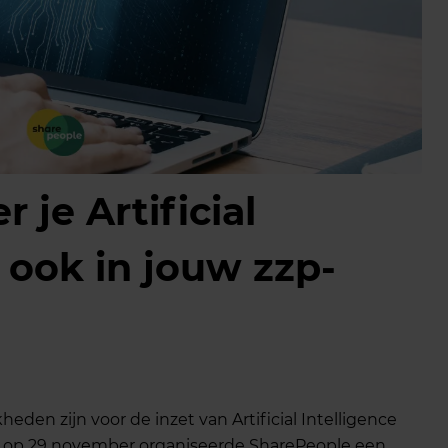
je Artificial
) ook in jouw zzp-
eden zijn voor de inzet van Artificial Intelligence
ant op 29 november organiseerde SharePeople een