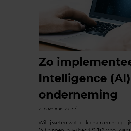
Zo implementeer 
Intelligence (AI
onderneming
/
27 november 2023
Wil jij weten wat de kansen en mogelijkh
(AI) binnen jouw bedrijf? Ja? Mooi, w