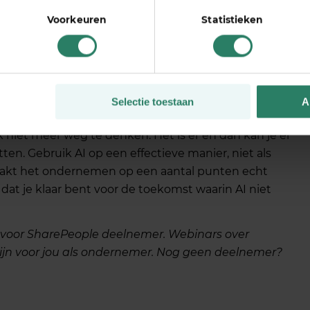
Voorkeuren
Statistieken
te
an de nieuwste ontwikkelingen in AI en blijf leren. De
het weet zijn er weer nieuwe ontwikkelingen die in
Selectie toestaan
A
aal je het maximale uit AI.
ijk niet meer weg te denken. Het is er en dan kan je er
ten. Gebruik AI op een effectieve manier, niet als
maakt het ondernemen op een aantal punten echt
 dat je klaar bent voor de toekomst waarin AI niet
 voor SharePeople deelnemer. Webinars over
jn voor jou als ondernemer. Nog geen deelnemer?