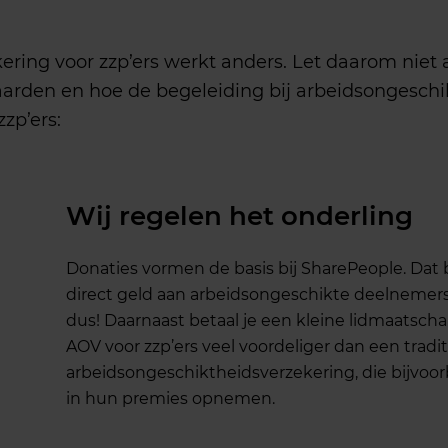
kering
voor
zzp’ers
werkt
anders
. Let
daarom
niet
aarden
en
hoe de
begeleiding
bij
arbeidsongeschi
zzp’ers
:
Wij regelen het onderling
Donaties
vormen
de basis
bij
SharePeople. Dat
direct geld
aan
arbeidsongeschikte
deelnemer
dus
!
Daarnaast
betaal
je
een
kleine
lidmaatsch
AOV
voor
zzp’ers
veel
voordeliger
dan
een
tradi
arbeidsongeschiktheidsverzekering
, die
bijvoo
in
hun
premies
opnemen
.