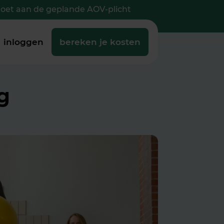
doet aan de geplande AOV-plicht
inloggen
bereken je kosten
g