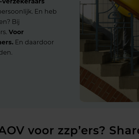
-verzekeraars
ersoonlijk. En heb
zen? Bij
rs.
Voor
ers.
En daardoor
den.
 AOV voor zzp’ers? Shar