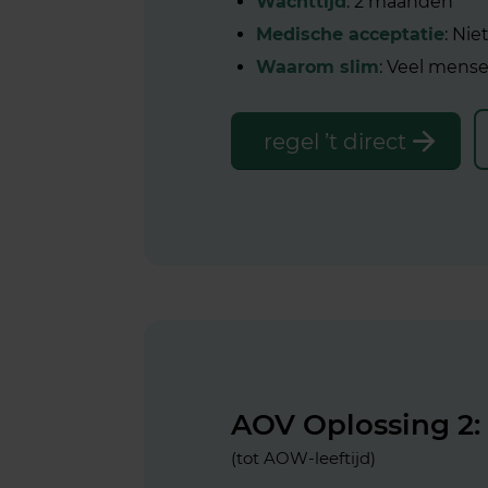
Wachttijd
: 2 maanden
Medische acceptatie
: Nie
Waarom slim
: Veel mense
regel ’t direct
AOV Oplossing 2:
(tot AOW-leeftijd)