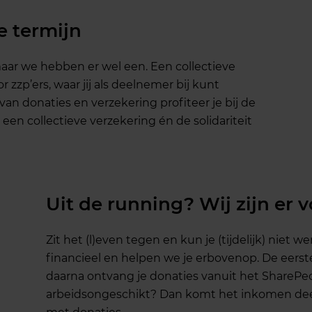
e termijn
maar we
hebben
er
wel
een
. Een
collectieve
or
zzp’ers
,
waar
jij
als
deelnemer
bij
kunt
van
donaties
en
verzekering
profiteer je
bij
de
n
een
collectieve
verzekering
én
de
solidariteit
Uit de running? Wij zijn er v
Zit het (l)even tegen en kun je (tijdelijk) niet
financieel en helpen we je erbovenop. De eers
daarna ontvang je donaties vanuit het SharePeo
arbeidsongeschikt? Dan komt het inkomen deels