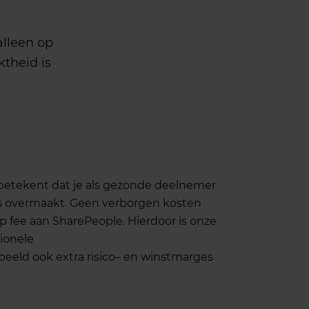
alleen
op
ktheid
is
betekent
dat
je
als
gezonde
deelnemer
s
overmaakt
. Geen
verborgen
kosten
ap
fee
aan
SharePeople.
Hierdoor
is
onze
tionele
rbeeld
ook
extra
risico
–
en
winstmarges