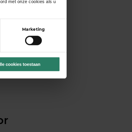
oord met onze cookies als u
Marketing
t je nu als
lle cookies toestaan
or