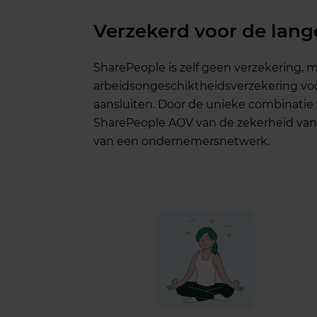
Verzekerd voor de lang
SharePeople is
zelf
geen
verzekering
, 
arbeidsongeschiktheidsverzekering
vo
aansluiten
. Door de
unieke
combinatie
SharePeople AOV van de
zekerheid
va
van
een
ondernemersnetwerk
.