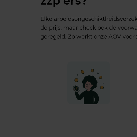
zzp’ers?
Elke
arbeidsongeschiktheidsverze
de
prijs
, maar check
ook
de
voorw
geregeld
. Zo
werkt
onze
AOV
voor