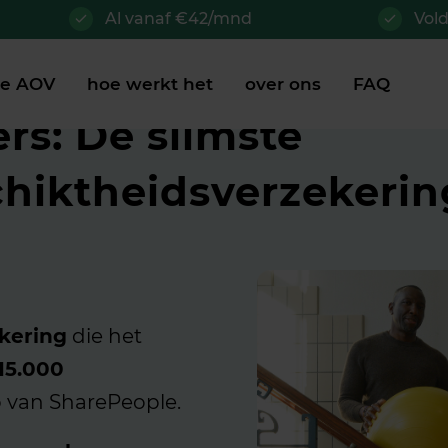
Al vanaf €42/mnd
Vol
je AOV
hoe werkt het
over ons
FAQ
rs: De slimste
hiktheidsverzekerin
kering
die het
15.000
b van SharePeople.