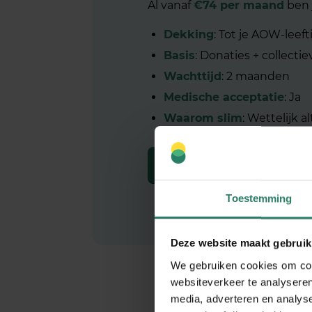
Al vanaf
€74 per maand
ben 
Dekking
: Tot je AOW-leeft
Basis
: Donaties + collecti
Wachttijd
: 2 maanden
Medische acceptatie
: Ja
Waarom slim
: Wettelijk a
regel ’t direct
Toestemming
Deze website maakt gebruik
We gebruiken cookies om cont
websiteverkeer te analyseren
media, adverteren en analys