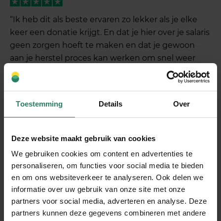
“Ik heb dit als beste ervaren zo lekker als je elke
keer een donatie krijgt. En dat je hier over je salaris
geen zorgen hoeft te maken en dat je gewoon
aan je herstel proces kan werken om snel weer
aan de werk te kunnen. Bedankt SharePeople
voor de goede steun en natuurlijk ook alle
mensen die de donaties hebben gedaan.”
Toestemming
Details
Over
Door G.Huisman.
Lees hier de review op Trustpilot
>
Deze website maakt gebruik van cookies
We gebruiken cookies om content en advertenties te
Ervaring tijdens ziekte
personaliseren, om functies voor social media te bieden
en om ons websiteverkeer te analyseren. Ook delen we
informatie over uw gebruik van onze site met onze
partners voor social media, adverteren en analyse. Deze
“Helaas ben ik voor langere tijd uitgevallen door
partners kunnen deze gegevens combineren met andere
ziekte. Na mijn ziekmelding heb ik op verzoek van