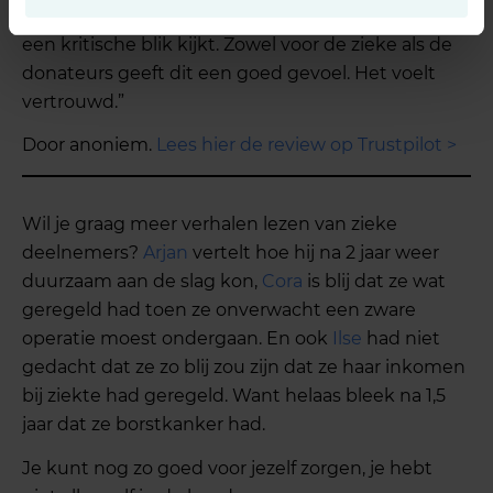
verzuimconsulent die t.a.v de beoordeling met
een kritische blik kijkt. Zowel voor de zieke als de
donateurs geeft dit een goed gevoel. Het voelt
vertrouwd.”
Door anoniem.
Lees hier de review op Trustpilot >
Wil je graag meer verhalen lezen van zieke
deelnemers?
Arjan
vertelt hoe hij na 2 jaar weer
duurzaam aan de slag kon,
Cora
is blij dat ze wat
geregeld had toen ze onverwacht een zware
operatie moest ondergaan. En ook
Ilse
had niet
gedacht dat ze zo blij zou zijn dat ze haar inkomen
bij ziekte had geregeld. Want helaas bleek na 1,5
jaar dat ze borstkanker had.
Je kunt nog zo goed voor jezelf zorgen, je hebt