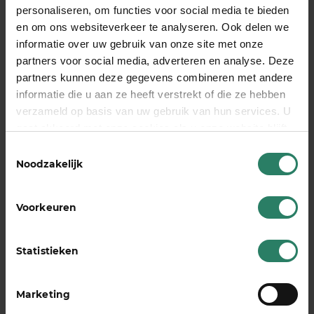
personaliseren, om functies voor social media te bieden
ondernemerschap. Die willen bouwen, bijdragen,
en om ons websiteverkeer te analyseren. Ook delen we
en hun eigen boontjes doppen. Het zou zonde zijn
informatie over uw gebruik van onze site met onze
als we ze buitensluiten omdat we niet weten hoe
partners voor social media, adverteren en analyse. Deze
we met de wet om moeten gaan.
partners kunnen deze gegevens combineren met andere
informatie die u aan ze heeft verstrekt of die ze hebben
Een AOV is een van de manieren waarop
verzameld op basis van uw gebruik van hun services. U
zelfstandigen laten zien dat ze het
gaat akkoord met onze cookies als u onze website blijft
ondernemerschap serieus nemen. En dat helpt
gebruiken
Toestemmingsselectie
jou als opdrachtgever om precies hetzelfde te
Noodzakelijk
doen: neem het opdrachtgeverschap serieus en
huur zzp’ers in die de
Zelfstandigentoets
doorstaan. Dáár wordt de arbeidsmarkt beter van.
Voorkeuren
Lees ook:
Statistieken
Marketing