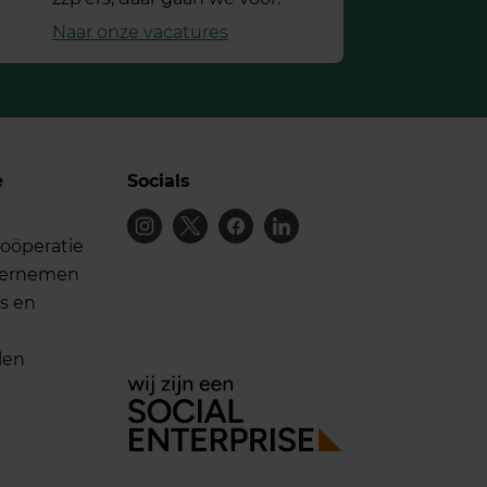
Naar onze vacatures
e
Socials
oöperatie
dernemen
s en
len