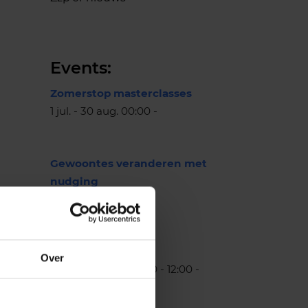
Events:
Zomerstop masterclasses
1 jul. - 30 aug. 00:00 -
Gewoontes veranderen met
nudging
11 aug. 15:30 - 16:30 -
Mental Boost
Over
25 aug. - 22 sep. 11:00 - 12:00 -