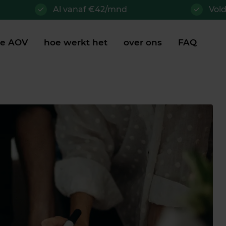
Al vanaf €42/mnd
Vol
je AOV
hoe werkt het
over ons
FAQ