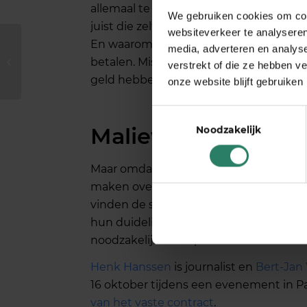
allemaal te compenseren: de zelfstandige
We gebruiken cookies om cont
juist die zelfstandigenaftrek moet er n
websiteverkeer te analyseren
En waarom? De schrijvers van het krant
media, adverteren en analys
Ja-knikker, zeg eens
betalen. Misbruik zouden maken van af
verstrekt of die ze hebben v
nee
geld hebben omdat zzp’ers daar niet a
onze website blijft gebruiken
Toestemmingsselectie
Malieveld
Noodzakelijk
Maar omdat iedere werknemer morgen e
maken over de afbouw van de zelfstandi
vinden de schrijvers. Want stellen ze:
hun duidelijk worden dat de huidige z
noodzakelijke compensatie is voor ee
Henk Hanssen
is journalist en
Bert-Jan
16 oktober tijdens een evenement in P
van het vaste contract
.