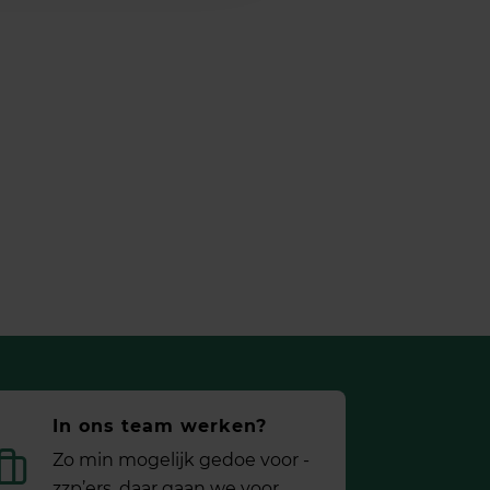
In ons team werken?
Zo min mogelijk gedoe voor ­
zzp’ers, daar gaan we voor.