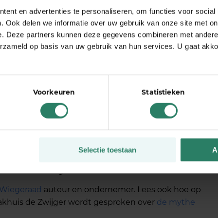
naftrek’, staat er licht cynisch in het stuk. Want
ent en advertenties te personaliseren, om functies voor social
u aan geloven.
. Ook delen we informatie over uw gebruik van onze site met on
enartikel: ‘Omdat zzp’ers te weinig belasting zouden
e. Deze partners kunnen deze gegevens combineren met andere i
trekposten. Collectieve fondsen zouden te weinig
erzameld op basis van uw gebruik van hun services. U gaat akk
an meedoen.’
Voorkeuren
Statistieken
en ZZP’er kan zijn, zou iedereen zich druk moeten
genaftrek. En naar het Malieveld moeten afreizen,
 ‘Bij de eerstvolgende economische tegenwind zal ook
Selectie toestaan
A
elfstandigenaftrek een heel bescheiden en
n fundamenteel gebrek aan inkomenszekerheid.’
 Wiegeraad
auteur en ondernemer. Lees ook hoe op
akhuis de Zwijger wordt gesproken over
de mythe