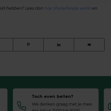
egeld hebben? Lees dan
hoe SharePeople werkt
en
Toch even bellen?
We denken graag met je mee:
ma. tot vr. 11:00 tot 16:00