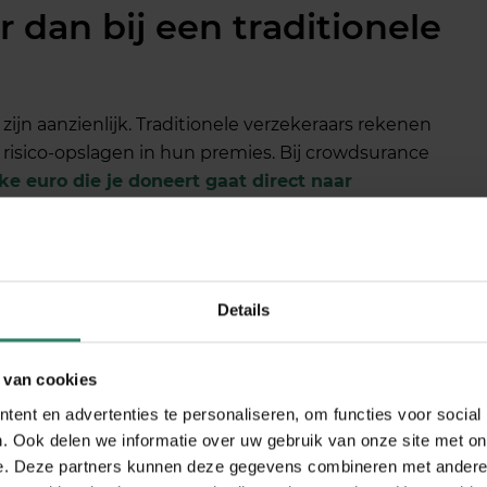
r dan bij een traditionele
jn aanzienlijk. Traditionele verzekeraars rekenen
isico-opslagen in hun premies. Bij crowdsurance
ke euro die je doneert gaat direct naar
ijn
, zonder dat daar eerst nog allerlei bedrijfskosten
ering zzp al snel honderden euro’s per maand kwijt
 bij crowdsurance vaak een stuk lager. Dit komt
Details
werkelijke uitkeringen die op dat moment nodig zijn,
tratieve apparaten. Je betaalt dus precies wat nodig
 van cookies
p nodig hebben.
ent en advertenties te personaliseren, om functies voor social
schapsbijdrage voor de organisatie en begeleiding.
. Ook delen we informatie over uw gebruik van onze site met on
t je bij traditionele verzekeraars aan
e. Deze partners kunnen deze gegevens combineren met andere i