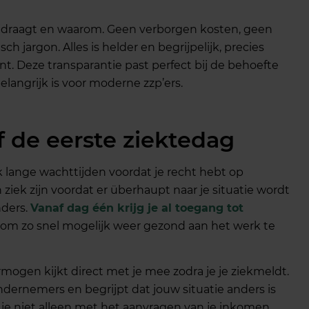
ijdraagt en waarom. Geen verborgen kosten, geen
ch jargon. Alles is helder en begrijpelijk, precies
t. Deze transparantie past perfect bij de behoefte
belangrijk is voor moderne zzp’ers.
f de eerste ziektedag
k lange wachttijden voordat je recht hebt op
iek zijn voordat er überhaupt naar je situatie wordt
nders.
Vanaf dag één krijg je al toegang tot
t om zo snel mogelijk weer gezond aan het werk te
ogen kijkt direct met je mee zodra je je ziekmeldt.
ndernemers en begrijpt dat jouw situatie anders is
je niet alleen met het aanvragen van je inkomen,