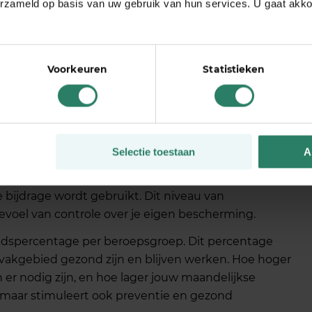
rs betekent dit dat ze eindelijk wel
erzameld op basis van uw gebruik van hun services. U gaat akk
terwijl een traditionele AOV buiten hun budget
Voorkeuren
Statistieken
arantie over waar je geld
Selectie toestaan
A
itionele verzekeringen is dat je nooit precies weet
urance is dit compleet anders.
Je ziet exact welke
 bijdrage wordt gebruikt. Dit niveau van
gevoel van controle over je eigen bescherming.
dspercentage per beroepsgroep. Dit percentage
vakgebied gezond zijn en blijven werken. Hoe hoger
 er nodig zijn, en hoe lager jouw maandelijkse
ijk, maar stimuleert ook preventie en gezond