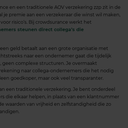
nce en een traditionele AOV verzekering zzp zit in de
l je premie aan een verzekeraar die winst wil maken,
voor risico’s. Bij crowdsurance werkt het
mers steunen direct collega’s die
geen geld betaalt aan een grote organisatie met
htstreeks naar een ondernemer gaat die tijdelijk
, geen complexe structuren. Je overmaakt
 rekening naar collega-ondernemers die het nodig
leen goedkoper, maar ook veel transparanter.
 dan een traditionele verzekering. Je bent onderdeel
die elkaar helpen, in plaats van een klantnummer
j de waarden van vrijheid en zelfstandigheid die zo
tandigen.