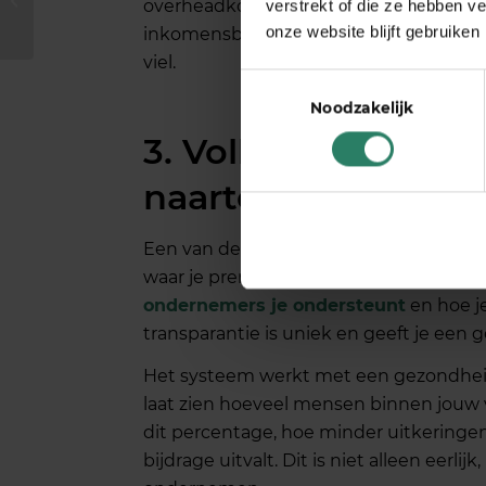
overheadkosten betaalt. Voor veel zzp’e
verstrekt of die ze hebben v
een AOV?
onze website blijft gebruiken
inkomensbescherming kunnen betalen, 
viel.
Toestemmingsselectie
Noodzakelijk
3. Volledige transp
naartoe gaat
Een van de grootste frustraties bij trad
waar je premie naartoe gaat. Bij crowds
ondernemers je ondersteunt
en hoe je
transparantie is uniek en geeft je een 
Het systeem werkt met een gezondhei
laat zien hoeveel mensen binnen jouw 
dit percentage, hoe minder uitkeringen
bijdrage uitvalt. Dit is niet alleen eerl