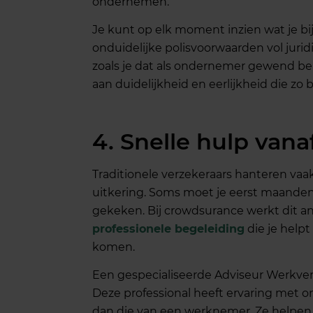
ondernemen.
Je kunt op elk moment inzien wat je b
onduidelijke polisvoorwaarden vol juridis
zoals je dat als ondernemer gewend ben
aan duidelijkheid en eerlijkheid die zo 
4. Snelle hulp vana
Traditionele verzekeraars hanteren vaa
uitkering. Soms moet je eerst maanden z
gekeken. Bij crowdsurance werkt dit a
professionele begeleiding
die je help
komen.
Een gespecialiseerde Adviseur Werkverm
Deze professional heeft ervaring met o
dan die van een werknemer. Ze helpen 