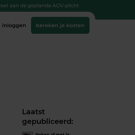
doet aan de geplande AOV-plicht
inloggen
bereken je kosten
Laatst
gepubliceerd:
Reken af met je