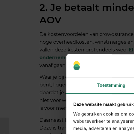
2. Je betaalt minde
AOV
De kostenvoordelen van crowdsurance zi
hoge overheadkosten, winstmarges en r
vallen deze kosten grotendeels weg.
El
ondernemers die arbeidsongeschikt z
vanaf gaan.
Waar je bij een traditionele AOV verzek
bent, liggen de maandelijkse bijdragen
Toestemming
doordat je alleen betaalt voor de daad
niet voor winstmarges of grote adminis
Deze website maakt gebruik
is voor mensen die op dat moment hul
We gebruiken cookies om cont
Daarnaast betaal je een kleine lidmaat
websiteverkeer te analyseren
Deze is transparant en veel lager dan wa
Welke vragen stel je
media, adverteren en analys
bij het afsluiten van