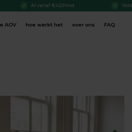
Al vanaf €42/mnd
Vol
je AOV
hoe werkt het
over ons
FAQ