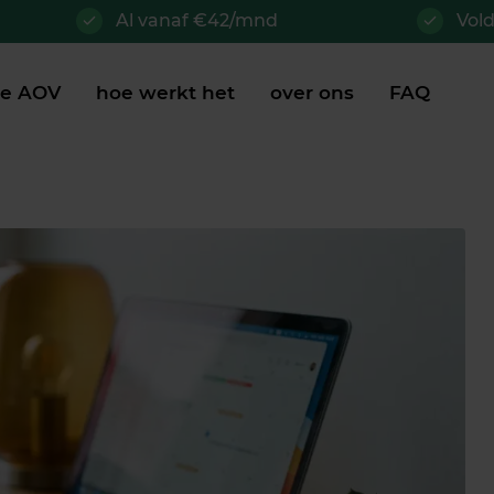
Al vanaf €42/mnd
Vol
je AOV
hoe werkt het
over ons
FAQ