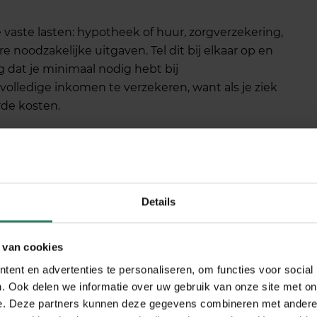
 vaste lasten: hypotheek of huur, zorgverzekering,
noodzakelijke uitgaven. Tel dit bij elkaar op en
g dat je minimaal nodig hebt bij
 volledige inkomen te verzekeren, want als je ziek
de kosten.
3.000 netto per maand is voor veel kenniswerkers
en.
Elk euro minder verzekerd bedrag scheelt
n uitkering van minimaal €1.500 per maand voldoet
an
de verplichte AOV
die zeer waarschijnlijk vanaf
Details
 van cookies
llende
ent en advertenties te personaliseren, om functies voor social
. Ook delen we informatie over uw gebruik van onze site met on
len
e. Deze partners kunnen deze gegevens combineren met andere i