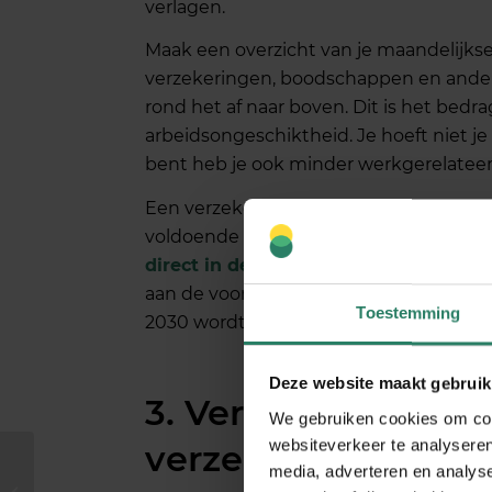
verlagen.
Maak een overzicht van je maandelijkse
verzekeringen, boodschappen en andere 
rond het af naar boven. Dit is het bedra
arbeidsongeschiktheid. Je hoeft niet je
bent heb je ook minder werkgerelateer
Een verzekerd bedrag van €1.500 tot €
voldoende om de vaste lasten te dekk
direct in de maandelijkse premie
. Ee
aan de voorwaarden voor vrijstelling v
Toestemming
2030 wordt ingevoerd.
Deze website maakt gebruik
3. Vergelijk verschi
We gebruiken cookies om cont
websiteverkeer te analyseren
verzekeringsmodel
7 voordelen van
media, adverteren en analys
crowdsurance bij