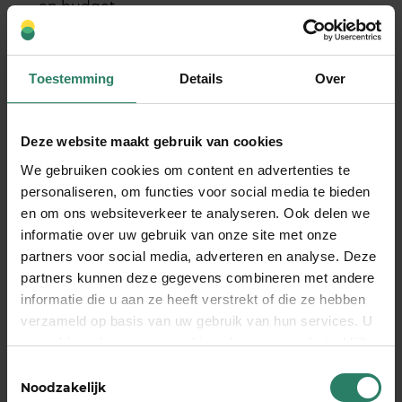
en budget
Realistische wachttijd:
Met een standaard
wachttijd van twee maanden die je zelf moet
overbruggen, waarbij de uitbetaling plaatsvindt
Toestemming
Details
Over
in de derde maand na ziekmelding
Lagere kosten:
Door crowdsurance te
Deze website maakt gebruik van cookies
combineren met verzekeringen blijven de
premies betaalbaar, zonder concessies aan je
We gebruiken cookies om content en advertenties te
bescherming
personaliseren, om functies voor social media te bieden
en om ons websiteverkeer te analyseren. Ook delen we
Snel geregeld:
Geen eindeloze formulieren of
informatie over uw gebruik van onze site met onze
ingewikkelde medische keuringen, je regelt je
partners voor social media, adverteren en analyse. Deze
dekking in drie minuten online
partners kunnen deze gegevens combineren met andere
Transparant:
Je weet precies waar je aan toe
informatie die u aan ze heeft verstrekt of die ze hebben
bent, zonder verborgen voorwaarden of
verzameld op basis van uw gebruik van hun services. U
verrassingen achteraf
gaat akkoord met onze cookies als u onze website blijft
gebruiken
Toestemmingsselectie
Wacht niet tot het te laat is. De beste tijd om je
Noodzakelijk
inkomen te beschermen is nu, terwijl je gezond