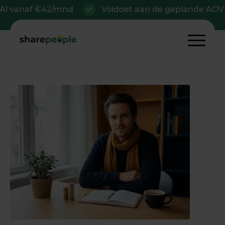
af €42/mnd
Voldoet aan de geplande AOV-plicht