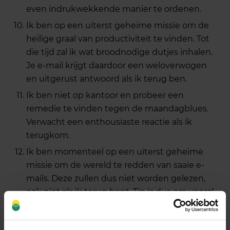
even indrukwekkende manier te ordenen.
Ik ben op een uiterst geheime missie om de
heilige graal van productiviteit te vinden. Tot
die tijd zal ik wat broodnodige dutjes inhalen.
Je e-mail krijgt daardoor een weloverwogen
en uitgerust antwoord als ik terug ben.
Ik ben niet op kantoor en probeer een
remedie te vinden tegen de maandagblues.
Verwacht een enthousiaste reactie als ik
terugkom.
Ik ben momenteel op een uiterst geheime
missie om de wereld te redden van saaie e-
mails. Deze zullen dus niet worden gelezen,
ook niet als ik terug bent. Tip is dus om vooral
mijn aandacht te trekken door origineel te zijn.
Alleen dan kan je een antwoord verwachten.