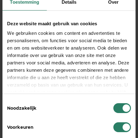
Toestemming
Details
Over
Ik ben momenteel niet op kantoor en neem
een ​​koffiepauze die is uitgegroeid tot een
avontuur van een week. Ik neem contact met
Deze website maakt gebruik van cookies
je op zodra ik cafeïne heb gedronken en de
We gebruiken cookies om content en advertenties te
controle heb herwonnen. Tot die tijd zul je het
personaliseren, om functies voor social media te bieden
zonder me moeten doen.
en om ons websiteverkeer te analyseren. Ook delen we
informatie over uw gebruik van onze site met onze
Als zzp’er is zichtbaarheid een belangrijk element
partners voor social media, adverteren en analyse. Deze
van je marketingstrategie. Bedenk dus dat je out
partners kunnen deze gegevens combineren met andere
of office reply ook een vorm van marketing is. Maar
informatie die u aan ze heeft verstrekt of die ze hebben
je to do lijstje is al zo lang. Daar kunnen we wat aan
verzameld op basis van uw gebruik van hun services. U
doen. Door een van bovenstaande voorbeelden
gaat akkoord met onze cookies als u onze website blijft
ter inspiratie te nemen bijvoorbeeld. En als je ook
gebruiken
Toestemmingsselectie
nog een AOV op je to do lijstje hebt staan dan is
Noodzakelijk
een klik voldoende om ook daar een streep door
te zetten. Wel zo lekker om afgevinkt te hebben
Voorkeuren
voor je vakantie.